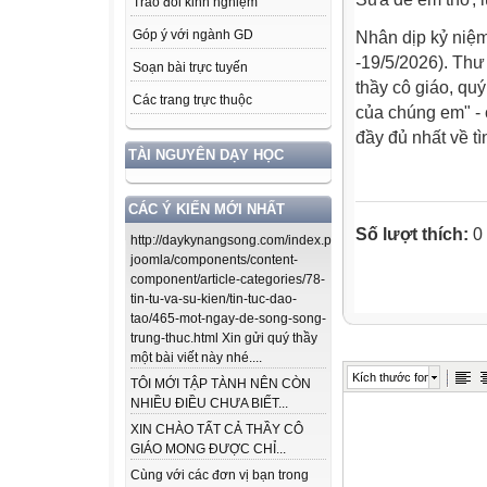
Trao đổi kinh nghiệm
Góp ý với ngành GD
Nhân dịp kỷ niệ
-19/5/2026). Thư
Soạn bài trực tuyến
thầy cô giáo, qu
Các trang trực thuộc
của chúng em" -
đầy đủ nhất về t
TÀI NGUYÊN DẠY HỌC
CÁC Ý KIẾN MỚI NHẤT
Số lượt thích:
0
http://daykynangsong.com/index.php/using-
joomla/components/content-
component/article-categories/78-
tin-tu-va-su-kien/tin-tuc-dao-
tao/465-mot-ngay-de-song-song-
trung-thuc.html Xin gửi quý thầy
một bài viết này nhé....
Kích thước font
TÔI MỚI TẬP TÀNH NÊN CÒN
NHIỀU ĐIỀU CHƯA BIẾT...
XIN CHÀO TẤT CẢ THẦY CÔ
GIÁO MONG ĐƯỢC CHỈ...
Cùng với các đơn vị bạn trong