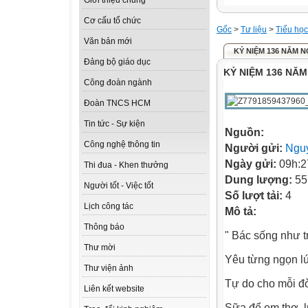
Giới thiệu chung
Cơ cấu tổ chức
Gốc
>
Tư liệu
>
Tiểu học
Văn bản mới
KỶ NIỆM 136 NĂM N
Đảng bộ giáo dục
KỶ NIỆM 136 NĂM
Công đoàn ngành
Đoàn TNCS HCM
Tin tức - Sự kiện
Nguồn:
Công nghệ thông tin
Người gửi:
Nguy
Ngày gửi:
09h:2
Thi đua - Khen thưởng
Dung lượng:
55
Người tốt - Việc tốt
Số lượt tải:
4
Lịch công tác
Mô tả:
Thông báo
" Bác sống như tr
Thư mời
Yêu từng ngọn l
Thư viện ảnh
Tự do cho mỗi đờ
Liên kết website
Sữa để em thơ, l