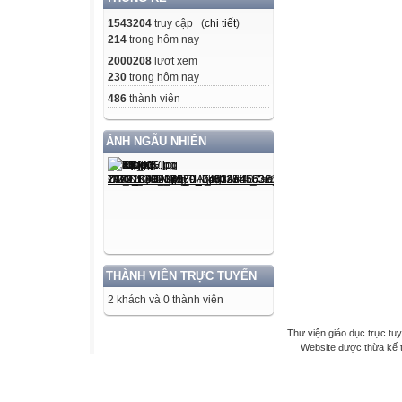
1543204
truy cập (
chi tiết
)
214
trong hôm nay
2000208
lượt xem
230
trong hôm nay
486
thành viên
ẢNH NGẪU NHIÊN
THÀNH VIÊN TRỰC TUYẾN
2 khách và 0 thành viên
Thư viện giáo dục trực tu
Website được thừa kế 