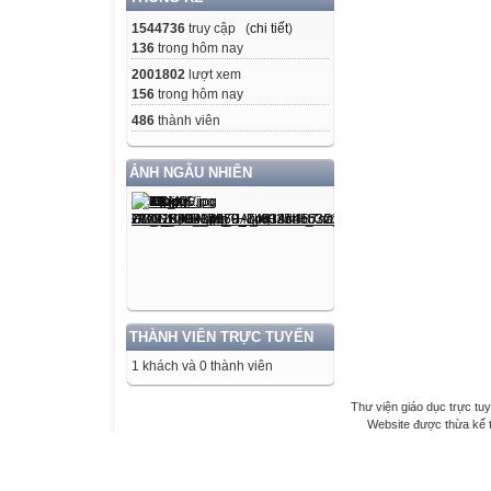
1544736
truy cập (
chi tiết
)
136
trong hôm nay
2001802
lượt xem
156
trong hôm nay
486
thành viên
ẢNH NGẪU NHIÊN
THÀNH VIÊN TRỰC TUYẾN
1 khách và 0 thành viên
Thư viện giáo dục trực tu
Website được thừa kế 