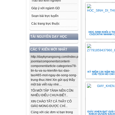
Trao đổi kinh nghiệm
Góp ý với ngành GD
Soạn bài trực tuyến
Các trang trực thuộc
HỌC SINH KHỐI 4 T
CUỘCNTHI NHÀNH 
TÀI NGUYÊN DẠY HỌC
CÁC Ý KIẾN MỚI NHẤT
http://daykynangsong.com/index.php/using-
joomla/components/content-
component/article-categories/78-
tin-tu-va-su-kien/tin-tuc-dao-
KỶ NIỆM 136 NĂM NG
CHỦ TỊCH HỒ CHÍ 
tao/465-mot-ngay-de-song-song-
trung-thuc.html Xin gửi quý thầy
một bài viết này nhé....
TÔI MỚI TẬP TÀNH NÊN CÒN
NHIỀU ĐIỀU CHƯA BIẾT...
XIN CHÀO TẤT CẢ THẦY CÔ
GIÁO MONG ĐƯỢC CHỈ...
GIÁY KHEN ĐẠT GIẢI
Cùng với các đơn vị bạn trong
KHÍCH QUYỂN SÁCH 