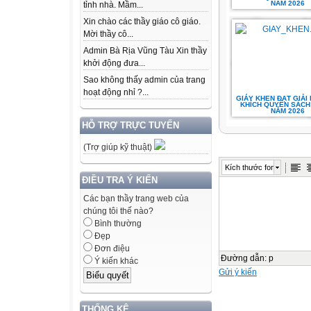
NĂM 2026
tỉnh nhà. Mầm...
Xin chào các thầy giáo cô giáo.
Mời thầy cô...
Admin Bà Rịa Vũng Tàu Xin thầy
khởi động đưa...
Sao không thấy admin của trang
hoạt động nhỉ ?...
GIÁY KHEN ĐẠT GIẢI
KHÍCH QUYỂN SÁCH 
NĂM 2026
HỖ TRỢ TRỰC TUYẾN
(Trợ giúp kỹ thuật)
Kích thước font
ĐIỀU TRA Ý KIẾN
Các bạn thầy trang web của
chúng tôi thế nào?
Bình thường
Đẹp
Đơn điệu
Đường dẫn
:
p
Ý kiến khác
Gửi ý kiến
THỐNG KÊ