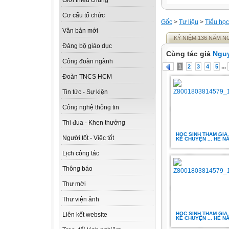
Giới thiệu chung
Cơ cấu tổ chức
Gốc
>
Tư liệu
>
Tiểu học
Văn bản mới
KỶ NIỆM 136 NĂM N
Đảng bộ giáo dục
Cùng tác giả
Nguy
Công đoàn ngành
...
1
2
3
4
5
Đoàn TNCS HCM
Tin tức - Sự kiện
Công nghệ thông tin
Thi đua - Khen thưởng
HỌC SINH THAM GIA 
Người tốt - Việc tốt
KỂ CHUYỆN ... HÈ N
Lịch công tác
Thông báo
Thư mời
Thư viện ảnh
HỌC SINH THAM GIA 
Liên kết website
KỂ CHUYỆN ... HÈ N