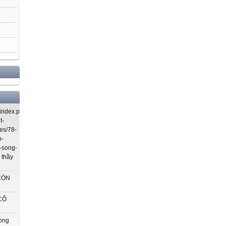
index.php/using-
t-
es/78-
o-
-song-
 thầy
CÒN
CÔ
rong