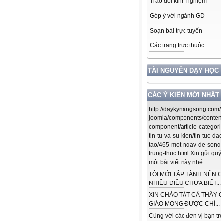
Trao đổi kinh nghiệm
Góp ý với ngành GD
Soạn bài trực tuyến
Các trang trực thuộc
TÀI NGUYÊN DẠY HỌC
CÁC Ý KIẾN MỚI NHẤT
http://daykynangsong.com/
joomla/components/conten
component/article-categori
tin-tu-va-su-kien/tin-tuc-da
tao/465-mot-ngay-de-song
trung-thuc.html Xin gửi quý
một bài viết này nhé....
TÔI MỚI TẬP TÀNH NÊN 
NHIỀU ĐIỀU CHƯA BIẾT...
XIN CHÀO TẤT CẢ THẦY 
GIÁO MONG ĐƯỢC CHỈ...
Cùng với các đơn vị bạn t