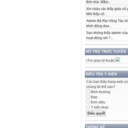
tỉnh nhà. Mầm...
Xin chào các thầy giáo cô 
Mời thầy cô...
Admin Bà Rịa Vũng Tàu Xi
khởi động đưa...
Sao không thấy admin của
hoạt động nhỉ ?...
HỖ TRỢ TRỰC TUYẾN
(Trợ giúp kỹ thuật)
ĐIỀU TRA Ý KIẾN
Các bạn thầy trang web c
chúng tôi thế nào?
Bình thường
Đẹp
Đơn điệu
Ý kiến khác
THỐNG KÊ