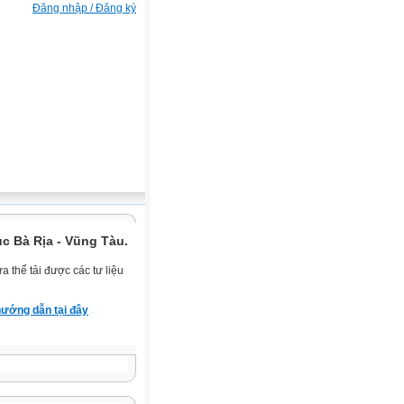
Đăng nhập / Đăng ký
c Bà Rịa - Vũng Tàu.
 thể tải được các tư liệu
ướng dẫn tại đây