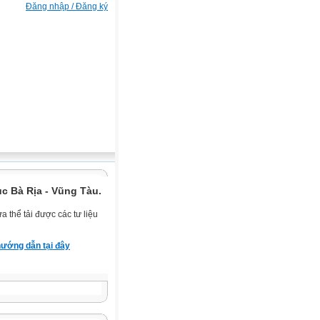
Đăng nhập / Đăng ký
c Bà Rịa - Vũng Tàu.
 thể tải được các tư liệu
ướng dẫn tại đây