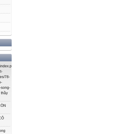
index.php/using-
t-
es/78-
o-
-song-
 thầy
CÒN
CÔ
rong