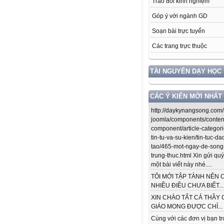
Trao đổi kinh nghiệm
Góp ý với ngành GD
Soạn bài trực tuyến
Các trang trực thuộc
TÀI NGUYÊN DẠY HỌC
CÁC Ý KIẾN MỚI NHẤT
http://daykynangsong.com/
joomla/components/conten
component/article-categori
tin-tu-va-su-kien/tin-tuc-da
tao/465-mot-ngay-de-song
trung-thuc.html Xin gửi quý
một bài viết này nhé....
TÔI MỚI TẬP TÀNH NÊN 
NHIỀU ĐIỀU CHƯA BIẾT...
XIN CHÀO TẤT CẢ THẦY 
GIÁO MONG ĐƯỢC CHỈ...
Cùng với các đơn vị bạn t