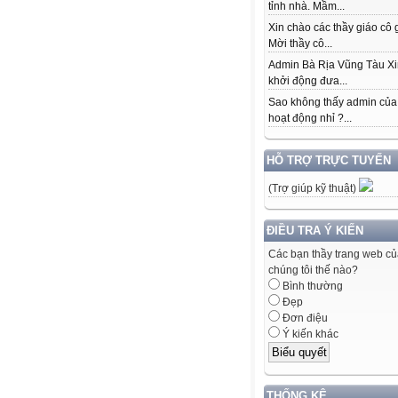
tỉnh nhà. Mầm...
Xin chào các thầy giáo cô 
Mời thầy cô...
Admin Bà Rịa Vũng Tàu Xi
khởi động đưa...
Sao không thấy admin của
hoạt động nhỉ ?...
HỖ TRỢ TRỰC TUYẾN
(Trợ giúp kỹ thuật)
ĐIỀU TRA Ý KIẾN
Các bạn thầy trang web c
chúng tôi thế nào?
Bình thường
Đẹp
Đơn điệu
Ý kiến khác
THỐNG KÊ