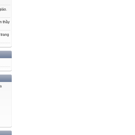
giáo.
n thầy
 trang
ủa