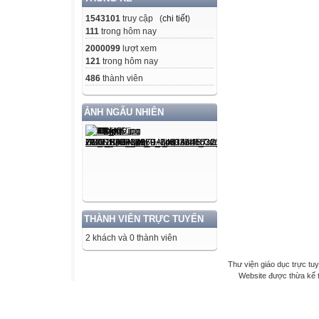
1543101
truy cập (
chi tiết
)
111
trong hôm nay
2000099
lượt xem
121
trong hôm nay
486
thành viên
ẢNH NGẪU NHIÊN
THÀNH VIÊN TRỰC TUYẾN
2 khách và 0 thành viên
Thư viện giáo dục trực tu
Website được thừa kế 