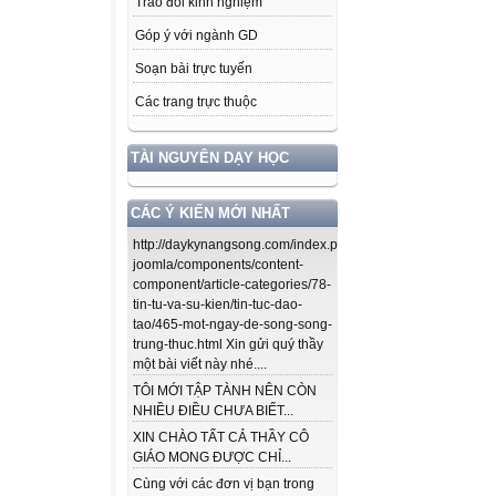
Trao đổi kinh nghiệm
Góp ý với ngành GD
Soạn bài trực tuyến
Các trang trực thuộc
TÀI NGUYÊN DẠY HỌC
CÁC Ý KIẾN MỚI NHẤT
http://daykynangsong.com/index.php/using-
joomla/components/content-
component/article-categories/78-
tin-tu-va-su-kien/tin-tuc-dao-
tao/465-mot-ngay-de-song-song-
trung-thuc.html Xin gửi quý thầy
một bài viết này nhé....
TÔI MỚI TẬP TÀNH NÊN CÒN
NHIỀU ĐIỀU CHƯA BIẾT...
XIN CHÀO TẤT CẢ THẦY CÔ
GIÁO MONG ĐƯỢC CHỈ...
Cùng với các đơn vị bạn trong