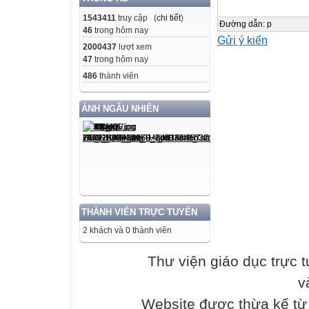
1543411
truy cập (
chi tiết
)
+ Năng lực hiểu b
Đường dẫn
:
p
46
trong hôm nay
Gửi ý kiến
năng lực vận dụ
2000437
lượt xem
kiến thức Địa lí 
47
trong hôm nay
- Phẩm chất: Gi
486
thành viên
nắm rõ đặc điểm 
tỉnh Bà Rịa – V
ẢNH NGẪU NHIÊN
về môi trường tà
khai thác tài ng
II. ĐỒ DÙNG D
1. Đồ dùng
- GV: + Bản đồ 
+ Quả địa cầu, t
THÀNH VIÊN TRỰC TUYẾN
- HS : SGK, vở
2 khách và 0 thành viên
2. Phương pháp 
- Vấn đáp, quan 
Thư viện giáo dục trực 
- Kĩ thuật đặt và 
v
III. CÁC HOẠ
Website được thừa kế t
Hoạt động GV