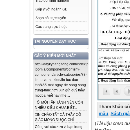
Trao đổi kinh nghiệm
Góp ý với ngành GD
Soạn bài trực tuyến
Các trang trực thuộc
TÀI NGUYÊN DẠY HỌC
CÁC Ý KIẾN MỚI NHẤT
http://daykynangsong.com/index.php/using-
joomla/components/content-
component/article-categories/78-
tin-tu-va-su-kien/tin-tuc-dao-
tao/465-mot-ngay-de-song-song-
trung-thuc.html Xin gửi quý thầy
một bài viết này nhé....
TÔI MỚI TẬP TÀNH NÊN CÒN
Tham khảo cù
NHIỀU ĐIỀU CHƯA BIẾT...
mẫu
,
Sách gi
XIN CHÀO TẤT CẢ THẦY CÔ
GIÁO MONG ĐƯỢC CHỈ...
(
Tài liệu chưa đ
Cùng với các đơn vị bạn trong