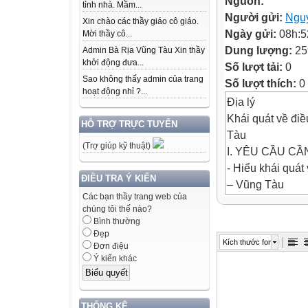
Nguồn:
tỉnh nhà. Mầm...
Người gửi:
Ngu
Xin chào các thầy giáo cô giáo.
Ngày gửi:
08h:5
Mời thầy cô...
Dung lượng:
25
Admin Bà Rịa Vũng Tàu Xin thầy
khởi động đưa...
Số lượt tải:
0
Sao không thấy admin của trang
Số lượt thích:
0
hoạt động nhỉ ?...
Địa lý
Khái quát về điề
HỖ TRỢ TRỰC TUYẾN
Tàu
(Trợ giúp kỹ thuật)
I. YÊU CẦU CẦ
- Hiểu khái quát
ĐIỀU TRA Ý KIẾN
– Vũng Tàu
Các bạn thầy trang web của
- Thích tìm hiểu
chúng tôi thế nào?
- Có ý thức bảo 
Bình thường
- Năng lực:
Đẹp
Kích thước font
Đơn điệu
tạo.
Ý kiến khác
+ Năng lực tư ch
quyết vấn đề và
THỐNG KÊ