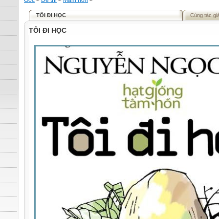
Gốc
>
Đề thi
>
Mầm non
>
TÔI ĐI HỌC
Cùng tác gi
TÔI ĐI HỌC