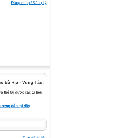
Đăng nhập / Đăng ký
c Bà Rịa - Vũng Tàu.
 thể tải được các tư liệu
ướng dẫn tại đây