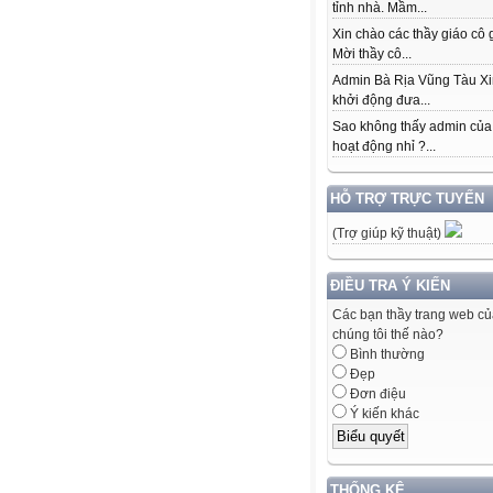
tỉnh nhà. Mầm...
Xin chào các thầy giáo cô 
Mời thầy cô...
Admin Bà Rịa Vũng Tàu Xi
khởi động đưa...
Sao không thấy admin của
hoạt động nhỉ ?...
HỖ TRỢ TRỰC TUYẾN
(Trợ giúp kỹ thuật)
ĐIỀU TRA Ý KIẾN
Các bạn thầy trang web c
chúng tôi thế nào?
Bình thường
Đẹp
Đơn điệu
Ý kiến khác
THỐNG KÊ