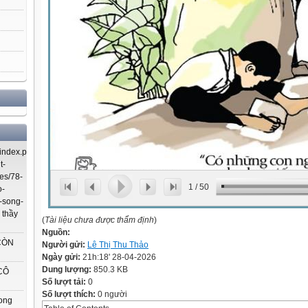
index.php/using-
t-
es/78-
1
/
50
o-
-song-
 thầy
(
Tài liệu chưa được thẩm định
)
Nguồn:
CÒN
Người gửi:
Lê Thị Thu Thảo
Ngày gửi:
21h:18' 28-04-2026
Dung lượng:
850.3 KB
CÔ
Số lượt tải:
0
Số lượt thích:
0 người
rong