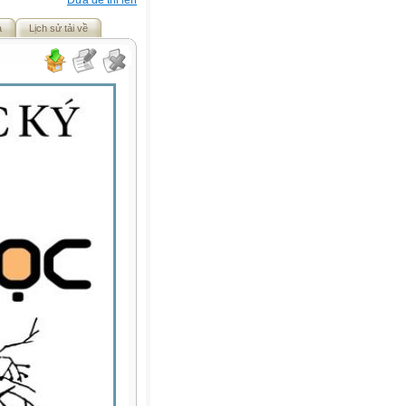
Đưa đề thi lên
ả
Lịch sử tải về