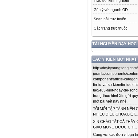
Trao đổi kinh nghiệm
Góp ý với ngành GD
Soạn bài trực tuyến
Các trang trực thuộc
TÀI NGUYÊN DẠY HỌC
CÁC Ý KIẾN MỚI NHẤT
http://daykynangsong.com/
joomla/components/conten
component/article-categori
tin-tu-va-su-kien/tin-tuc-da
tao/465-mot-ngay-de-song
trung-thuc.html Xin gửi quý
một bài viết này nhé....
TÔI MỚI TẬP TÀNH NÊN 
NHIỀU ĐIỀU CHƯA BIẾT...
XIN CHÀO TẤT CẢ THẦY 
GIÁO MONG ĐƯỢC CHỈ...
Cùng với các đơn vị bạn t