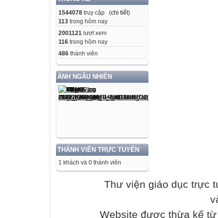
ứng
1544078
truy cập (
chi tiết
)
113
trong hôm nay
5 + 5 = 10
2001121
lượt xem
116
trong hôm nay
486
thành viên
5x2=
10
ẢNH NGẪU NHIÊN
Chuyển phép nh
cộng
các số hạng bằ
4 x 3 = 12
THÀNH VIÊN TRỰC TUYẾN
4+4+4=
1 khách và 0 thành viên
12
Thư viện giáo dục trực 
Chuyển phép nh
v
cộng
Website được thừa kế t