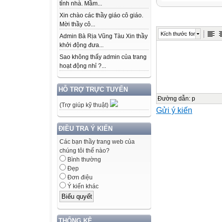
KHỞI ĐỘNG
tỉnh nhà. Mầm...
TRÒ CHƠI: N
Xin chào các thầy giáo cô giáo.
Mời thầy cô...
Kích thước font
Admin Bà Rịa Vũng Tàu Xin thầy
Chuyển tổng sa
khởi động đưa...
ứng
Sao không thấy admin của trang
hoạt động nhỉ ?...
3 + 3 + 3 + 3 = 1
HỖ TRỢ TRỰC TUYẾN
3 x 4 = 12
Đường dẫn
:
p
(Trợ giúp kỹ thuật)
Gửi ý kiến
Chuyển tổng sa
ĐIỀU TRA Ý KIẾN
ứng
Các bạn thầy trang web của
chúng tôi thế nào?
6 + 6 + 6 = 18
Bình thường
Đẹp
Đơn điệu
6x3=
Ý kiến khác
18
Chuyển tổng sa
THỐNG KÊ