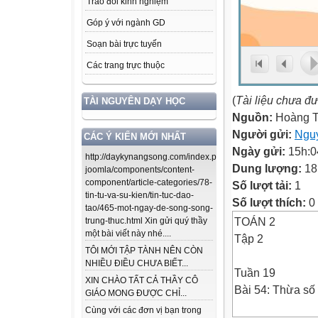
Trao đổi kinh nghiệm
Góp ý với ngành GD
Soạn bài trực tuyến
Các trang trực thuộc
(
Tài liệu chưa đ
TÀI NGUYÊN DẠY HỌC
Nguồn:
Hoàng T
Người gửi:
Nguy
CÁC Ý KIẾN MỚI NHẤT
Ngày gửi:
15h:0
http://daykynangsong.com/index.php/using-
Dung lượng:
18
joomla/components/content-
component/article-categories/78-
Số lượt tải:
1
tin-tu-va-su-kien/tin-tuc-dao-
Số lượt thích:
0
tao/465-mot-ngay-de-song-song-
TOÁN 2
trung-thuc.html Xin gửi quý thầy
một bài viết này nhé....
Tập 2
TÔI MỚI TẬP TÀNH NÊN CÒN
NHIỀU ĐIỀU CHƯA BIẾT...
Tuần 19
XIN CHÀO TẤT CẢ THẦY CÔ
Bài 54: Thừa số 
GIÁO MONG ĐƯỢC CHỈ...
Cùng với các đơn vị bạn trong