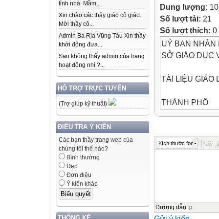
tỉnh nhà. Mầm...
Dung lượng:
10
Xin chào các thầy giáo cô giáo.
Số lượt tải:
21
Mời thầy cô...
Số lượt thích:
0
Admin Bà Rịa Vũng Tàu Xin thầy
UỶ BAN NHÂN 
khởi động đưa...
SỞ GIÁO DỤC 
Sao không thấy admin của trang
hoạt động nhỉ ?...
TÀI LIỆU GIÁ
HỖ TRỢ TRỰC TUYẾN
THÀNH PHỐ
(Trợ giúp kỹ thuật)
HỒ CHÍ MINH
ĐIỀU TRA Ý KIẾN
8
Các bạn thầy trang web của
Kích thước font
chúng tôi thế nào?
Bình thường
án g
Đẹp
Đơn điệu
02
Ý kiến khác
3
Đường dẫn
:
p
THỐNG KÊ
Gửi ý kiến