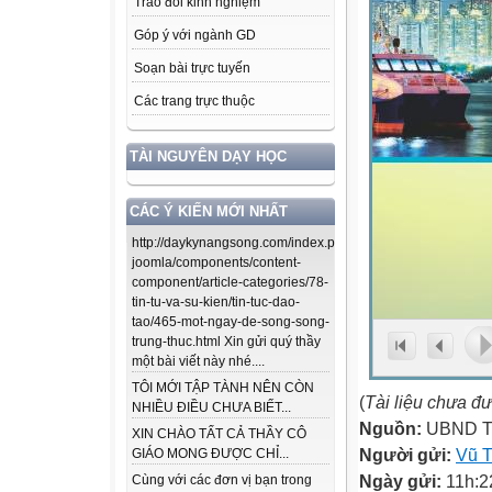
Trao đổi kinh nghiệm
Góp ý với ngành GD
Soạn bài trực tuyến
Các trang trực thuộc
TÀI NGUYÊN DẠY HỌC
CÁC Ý KIẾN MỚI NHẤT
http://daykynangsong.com/index.php/using-
joomla/components/content-
component/article-categories/78-
tin-tu-va-su-kien/tin-tuc-dao-
tao/465-mot-ngay-de-song-song-
trung-thuc.html Xin gửi quý thầy
một bài viết này nhé....
TÔI MỚI TẬP TÀNH NÊN CÒN
(
Tài liệu chưa đ
NHIỀU ĐIỀU CHƯA BIẾT...
Nguồn:
UBND T
XIN CHÀO TẤT CẢ THẦY CÔ
Người gửi:
Vũ T
GIÁO MONG ĐƯỢC CHỈ...
Ngày gửi:
11h:2
Cùng với các đơn vị bạn trong