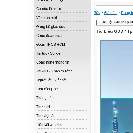
Giới thiệu chung
Cơ cấu tổ chức
Gốc
>
Giáo án
>
Trung h
Văn bản mới
Tài Liệu GDĐP Tp.
Đảng bộ giáo dục
Tài Liệu GDĐP T
Công đoàn ngành
Đoàn TNCS HCM
Tin tức - Sự kiện
Công nghệ thông tin
Thi đua - Khen thưởng
Người tốt - Việc tốt
Lịch công tác
Thông báo
Thư mời
Thư viện ảnh
Liên kết website