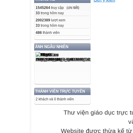
Lớp
1545264
truy cập (
chi tiết
)
33
trong hôm nay
2002389
lượt xem
12 – 2
33
trong hôm nay
486
thành viên
UỶ BAN NHÂN 
SỞ GIÁO DỤC 
ẢNH NGẪU NHIÊN
TÀI LIỆU GIÁ
THÀNH PHỐ
HỒ CHÍ MINH
Lớp 8
THÀNH VIÊN TRỰC TUYẾN
2 khách và 0 thành viên
1
Thư viện giáo dục trực 
HÖÔÙNG DAÃN 
v
MỤC TIÊU
Website được thừa kế t