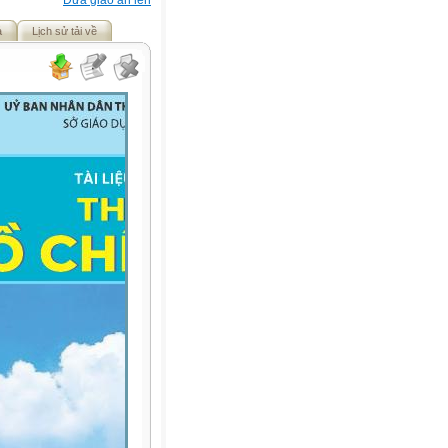
Đưa giáo án lên
ả
Lịch sử tải về