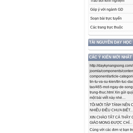
Trao đổi kinh nghiệm
Góp ý với ngành GD
Soạn bài trực tuyến
Các trang trực thuộc
TÀI NGUYÊN DẠY HỌC
CÁC Ý KIẾN MỚI NHẤT
http://daykynangsong.com/
joomla/components/conten
component/article-categori
tin-tu-va-su-kien/tin-tuc-da
tao/465-mot-ngay-de-song
trung-thuc.html Xin gửi quý
một bài viết này nhé....
TÔI MỚI TẬP TÀNH NÊN 
NHIỀU ĐIỀU CHƯA BIẾT...
XIN CHÀO TẤT CẢ THẦY 
GIÁO MONG ĐƯỢC CHỈ...
Cùng với các đơn vị bạn t