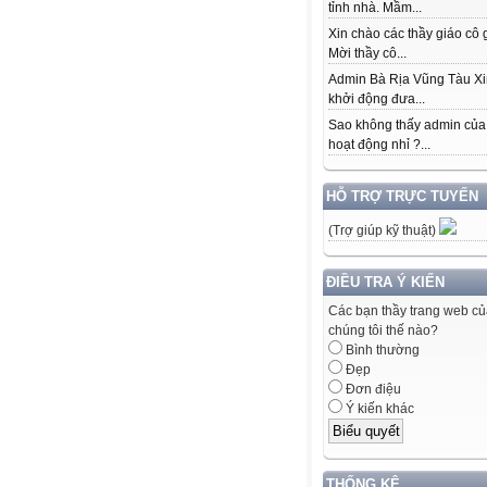
tỉnh nhà. Mầm...
Xin chào các thầy giáo cô 
Mời thầy cô...
Admin Bà Rịa Vũng Tàu Xi
khởi động đưa...
Sao không thấy admin của
hoạt động nhỉ ?...
HỖ TRỢ TRỰC TUYẾN
(Trợ giúp kỹ thuật)
ĐIỀU TRA Ý KIẾN
Các bạn thầy trang web c
chúng tôi thế nào?
Bình thường
Đẹp
Đơn điệu
Ý kiến khác
THỐNG KÊ