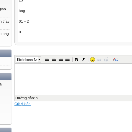
23
giáo.
áng
01 – 2
n thầy
0
 trang
Chịu trách nhiệm xuất bản
Tổ chức và chịu trách nhiệm bản thảo
Kích thước font
Biên tập nội dung:
Trình bày bìa:
ủa
Thiết kế sách:
Minh hoạ:
Đường dẫn
:
p
Gửi ý kiến
Sửa bản in:
Chế bản:
TÀI LIỆU GIÁO DỤC ĐỊA PHƯƠNG THÀNH PHỐ HỒ CHÍ MINH