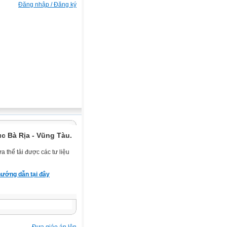
Đăng nhập / Đăng ký
c Bà Rịa - Vũng Tàu.
 thể tải được các tư liệu
ướng dẫn tại đây