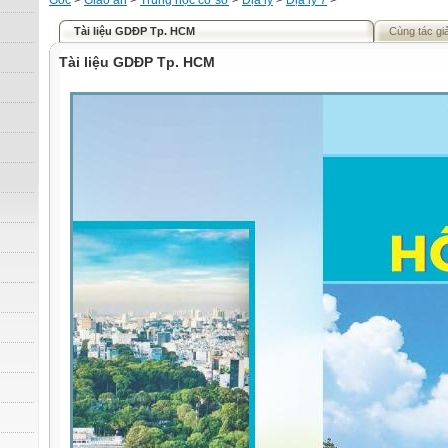
Gốc
>
Giáo án
>
Trung học cơ sở
>
Địa lý
>
Địa lý 7
>
Tài liệu GDĐP Tp. HCM
Cùng tác gi
Tài liệu GDĐP Tp. HCM