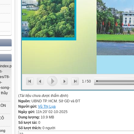
index.php/using-
t-
es/78-
1
/
50
o-
-song-
 thầy
(
Tài liệu chưa được thẩm định
)
Nguồn:
UBND TP. HCM. Sở GD và ĐT
CÒN
Người gửi:
Vũ Thị Lụa
Ngày gửi:
11h:20' 02-10-2025
Dung lượng:
10.9 MB
CÔ
Số lượt tải:
0
Số lượt thích:
0 người
rong