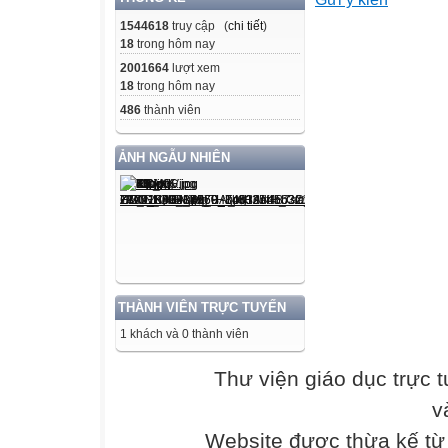
“Sách không bán
1544618
truy cập (
chi tiết
)
18
trong hôm nay
1+j;8q7%l1
2001664
lượt xem
18
trong hôm nay
UỶ BAN NHÂN 
486
thành viên
SỞ GIÁO DỤC 
TRẦN THỊ NGỌC
ẢNH NGẪU NHIÊN
biên)
LƯU THANH TÚ 
NGUYỄN HỮU B
NGUYỄN HỮU
TRẦN MINH HƯ
LÝ
THÀNH VIÊN TRỰC TUYẾN
1 khách và 0 thành viên
TÀI LIỆU GIÁ
TỈNH
Thư viện giáo dục trực 
v
BÀ 5$ – 91* TÀ
LỚP
Website được thừa kế t