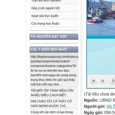
Trao đổi kinh nghiệm
Góp ý với ngành GD
Soạn bài trực tuyến
Các trang trực thuộc
TÀI NGUYÊN DẠY HỌC
CÁC Ý KIẾN MỚI NHẤT
http://daykynangsong.com/index.php/using-
joomla/components/content-
component/article-categories/78-
tin-tu-va-su-kien/tin-tuc-dao-
tao/465-mot-ngay-de-song-song-
trung-thuc.html Xin gửi quý thầy
một bài viết này nhé....
TÔI MỚI TẬP TÀNH NÊN CÒN
(
Tài liệu chưa đ
NHIỀU ĐIỀU CHƯA BIẾT...
Nguồn:
UBND tỉ
XIN CHÀO TẤT CẢ THẦY CÔ
Người gửi:
Vũ T
GIÁO MONG ĐƯỢC CHỈ...
Ngày gửi:
09h:5
Cùng với các đơn vị bạn trong