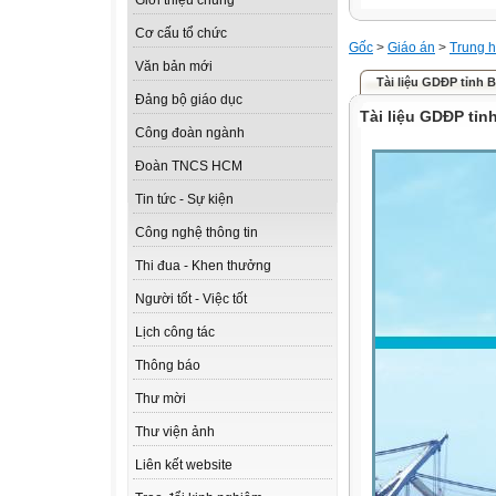
Giới thiệu chung
Cơ cấu tổ chức
Gốc
>
Giáo án
>
Trung h
Văn bản mới
Tài liệu GDĐP tỉnh 
Đảng bộ giáo dục
Tài liệu GDĐP tỉn
Công đoàn ngành
Đoàn TNCS HCM
Tin tức - Sự kiện
Công nghệ thông tin
Thi đua - Khen thưởng
Người tốt - Việc tốt
Lịch công tác
Thông báo
Thư mời
Thư viện ảnh
Liên kết website