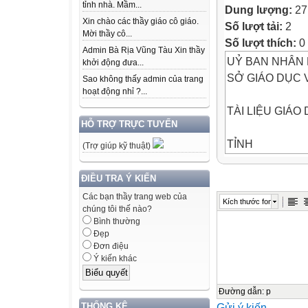
tỉnh nhà. Mầm...
Dung lượng:
27
Xin chào các thầy giáo cô giáo.
Số lượt tải:
2
Mời thầy cô...
Số lượt thích:
0
Admin Bà Rịa Vũng Tàu Xin thầy
UỶ BAN NHÂN 
khởi động đưa...
SỞ GIÁO DỤC 
Sao không thấy admin của trang
hoạt động nhỉ ?...
TÀI LIỆU GIÁ
HỖ TRỢ TRỰC TUYẾN
TỈNH
(Trợ giúp kỹ thuật)
7
ĐIỀU TRA Ý KIẾN
Các bạn thầy trang web của
Kích thước font
Lớp
chúng tôi thế nào?
Bình thường
Đẹp
ISBN: 978-604-
Đơn điệu
Ý kiến khác
9 786044 20017
Đường dẫn
:
p
THỐNG KÊ
Gửi ý kiến