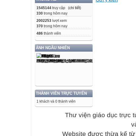
Hướng dẫn sử dụ
1545144
truy cập (
chi tiết
)
330
trong hôm nay
Mỗi hoạt động tr
2002253
lượt xem
sẽ
370
trong hôm nay
hướng dẫn các e
486
thành viên
thể
theo các kí hiệu 
ẢNH NGẪU NHIÊN
KHỞI ĐỘNG
Học sinh được đ
HÌNH THÀNH K
THÀNH VIÊN TRỰC TUYẾN
Học sinh khám p
1 khách và 0 thành viên
mới dựa trên kiế
Thư viện giáo dục trực 
LUYỆN TẬP/ T
v
Học sinh sử dụng
để giải quyết các
Website được thừa kế t