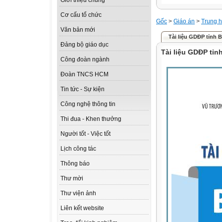
Giới thiệu chung
Cơ cấu tổ chức
Gốc
>
Giáo án
>
Trung h
Văn bản mới
Tài liệu GDĐP tỉnh
Đảng bộ giáo dục
Tài liệu GDĐP tỉ
Công đoàn ngành
Đoàn TNCS HCM
Tin tức - Sự kiện
Công nghệ thông tin
Thi đua - Khen thưởng
Người tốt - Việc tốt
Lịch công tác
Thông báo
Thư mời
Thư viện ảnh
Liên kết website