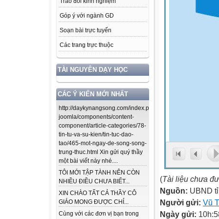
Trao đổi kinh nghiệm
Góp ý với ngành GD
Soạn bài trực tuyến
Các trang trực thuộc
TÀI NGUYÊN DẠY HỌC
CÁC Ý KIẾN MỚI NHẤT
http://daykynangsong.com/index.php/using-
joomla/components/content-
component/article-categories/78-
tin-tu-va-su-kien/tin-tuc-dao-
tao/465-mot-ngay-de-song-song-
trung-thuc.html Xin gửi quý thầy
một bài viết này nhé....
TÔI MỚI TẬP TÀNH NÊN CÒN
(
Tài liệu chưa đ
NHIỀU ĐIỀU CHƯA BIẾT...
Nguồn:
UBND tỉ
XIN CHÀO TẤT CẢ THẦY CÔ
Người gửi:
Vũ T
GIÁO MONG ĐƯỢC CHỈ...
Ngày gửi:
10h:5
Cùng với các đơn vị bạn trong