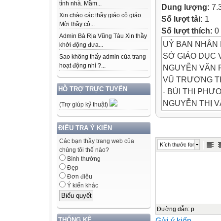
tỉnh nhà. Mầm...
Dung lượng:
7.
Xin chào các thầy giáo cô giáo.
Số lượt tải:
1
Mời thầy cô...
Số lượt thích:
0
Admin Bà Rịa Vũng Tàu Xin thầy
UỶ BAN NHÂN 
khởi động đưa...
SỞ GIÁO DỤC 
Sao không thấy admin của trang
hoạt động nhỉ ?...
NGUYỄN VĂN P
VŨ TRƯƠNG TH
HỖ TRỢ TRỰC TUYẾN
- BÙI THỊ PHƯ
NGUYỄN THỊ V
(Trợ giúp kỹ thuật)
TÀI LIỆU GIÁ
ĐIỀU TRA Ý KIẾN
TỈNH
Các bạn thầy trang web của
Kích thước font
chúng tôi thế nào?
Bình thường
BÌNH DƯƠNG
Đẹp
9
Đơn điệu
LỚP
Ý kiến khác
1
Đường dẫn
:
p
THỐNG KÊ
Gửi ý kiến