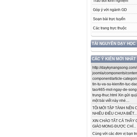
Trao đổi kinh nghiệm
Góp ý với ngành GD
Soạn bài trực tuyến
Các trang trực thuộc
TÀI NGUYÊN DẠY HỌC
CÁC Ý KIẾN MỚI NHẤT
http://daykynangsong.com/
joomla/components/conten
component/article-categori
tin-tu-va-su-kien/tin-tuc-da
tao/465-mot-ngay-de-song
trung-thuc.html Xin gửi quý
một bài viết này nhé....
TÔI MỚI TẬP TÀNH NÊN 
NHIỀU ĐIỀU CHƯA BIẾT...
XIN CHÀO TẤT CẢ THẦY 
GIÁO MONG ĐƯỢC CHỈ...
Cùng với các đơn vị bạn t