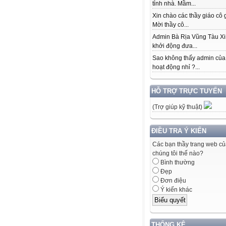
tỉnh nhà. Mầm...
Xin chào các thầy giáo cô 
Mời thầy cô...
Admin Bà Rịa Vũng Tàu Xi
khởi động đưa...
Sao không thấy admin của
hoạt động nhỉ ?...
HỖ TRỢ TRỰC TUYẾN
(Trợ giúp kỹ thuật)
ĐIỀU TRA Ý KIẾN
Các bạn thầy trang web c
chúng tôi thế nào?
Bình thường
Đẹp
Đơn điệu
Ý kiến khác
THỐNG KÊ