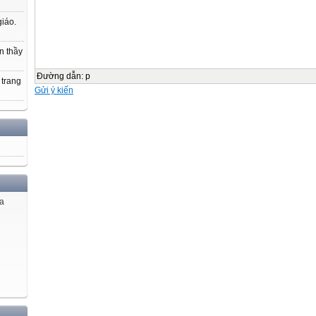
Kết quả phép tính?
giáo.
13
n thầy
Môn: TOÁN
Bài 57: Phép trừ dạng 17 - 2
Đường dẫn
:
p
 trang
Gửi ý kiến
15
17
2
17 - 2 = 15
17 – 2 = 15
ủa
12
12
15
13
15 - 2 = ………
13