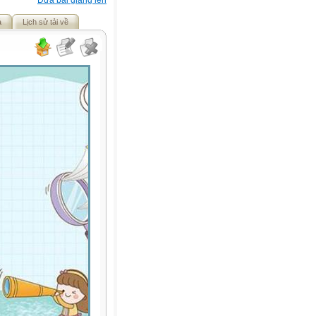
Đưa bài giảng lên
ả
Lịch sử tải về