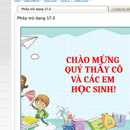
Gốc
>
Bài giảng
>
Tiểu học
>
Lớp 1
>
Toán học
>
Phép trừ dạng 17-2
Cùng tác gi
Phép trừ dạng 17-2