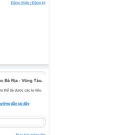
Đăng nhập / Đăng ký
c Bà Rịa - Vũng Tàu.
 thể tải được các tư liệu
ướng dẫn tại đây