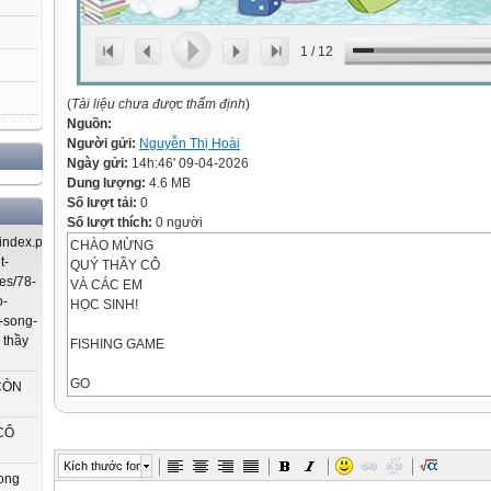
1
/
12
(
Tài liệu chưa được thẩm định
)
Nguồn:
Người gửi:
Nguyễn Thị Hoài
Ngày gửi:
14h:46' 09-04-2026
Dung lượng:
4.6 MB
Số lượt tải:
0
Số lượt thích:
0 người
index.php/using-
CHÀO MỪNG
t-
QUÝ THẦY CÔ
es/78-
VÀ CÁC EM
o-
HỌC SINH!
-song-
 thầy
FISHING GAME
GO
CÒN
Kết quả phép tính?
CÔ
17
Kích thước font
rong