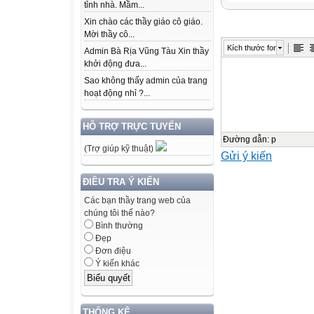
KHỞI ĐỘNG
tỉnh nhà. Mầm...
TRÒ CHƠI: N
Xin chào các thầy giáo cô giáo.
Mời thầy cô...
Kích thước font
Admin Bà Rịa Vũng Tàu Xin thầy
Chuyển tổng sa
khởi động đưa...
ứng
Sao không thấy admin của trang
hoạt động nhỉ ?...
2+2+2=6
HỖ TRỢ TRỰC TUYẾN
2x3=6
Đường dẫn
:
p
(Trợ giúp kỹ thuật)
Gửi ý kiến
Chuyển tổng sa
ĐIỀU TRA Ý KIẾN
ứng
Các bạn thầy trang web của
chúng tôi thế nào?
5 + 5 + 5 + 5 = 2
Bình thường
Đẹp
Đơn điệu
5 x 4 = 20
Ý kiến khác
Chuyển tổng sa
ứng
THỐNG KÊ