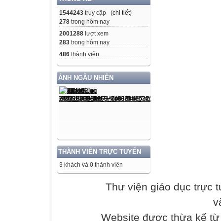
1544243
truy cập (
chi tiết
)
8 + 8 = 16
278
trong hôm nay
2001288
lượt xem
283
trong hôm nay
8 x 2 = 16
486
thành viên
Chuyển tổng sa
ẢNH NGẪU NHIÊN
ứng
4 + 4 + 4 + 4 = 1
4 x 4 = 16
Chuyển tổng sa
THÀNH VIÊN TRỰC TUYẾN
ứng
3 khách và 0 thành viên
Thư viện giáo dục trực 
3+3+3+3+3
= 15
v
3 x 5 = 15
Website được thừa kế t