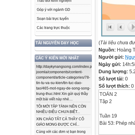
Trao đổi kinh nghiệm
Góp ý với ngành GD
Soạn bài trực tuyến
Các trang trực thuộc
(
Tài liệu chưa đ
TÀI NGUYÊN DẠY HỌC
Nguồn:
Hoàng T
Người gửi:
Nguy
CÁC Ý KIẾN MỚI NHẤT
Ngày gửi:
14h:5
http://daykynangsong.com/index.php/using-
Dung lượng:
5.
joomla/components/content-
component/article-categories/78-
Số lượt tải:
0
tin-tu-va-su-kien/tin-tuc-dao-
Số lượt thích:
0
tao/465-mot-ngay-de-song-song-
TOÁN 2
trung-thuc.html Xin gửi quý thầy
một bài viết này nhé....
Tập 2
TÔI MỚI TẬP TÀNH NÊN CÒN
NHIỀU ĐIỀU CHƯA BIẾT...
Tuần 19
XIN CHÀO TẤT CẢ THẦY CÔ
Bài 53: Phép nhâ
GIÁO MONG ĐƯỢC CHỈ...
Cùng với các đơn vị bạn trong