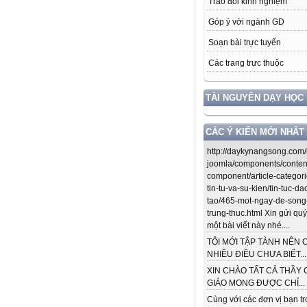
Trao đổi kinh nghiệm
Góp ý với ngành GD
Soạn bài trực tuyến
Các trang trực thuộc
TÀI NGUYÊN DẠY HỌC
CÁC Ý KIẾN MỚI NHẤT
http://daykynangsong.com/
joomla/components/conten
component/article-categori
tin-tu-va-su-kien/tin-tuc-da
tao/465-mot-ngay-de-song
trung-thuc.html Xin gửi quý
một bài viết này nhé....
TÔI MỚI TẬP TÀNH NÊN 
NHIỀU ĐIỀU CHƯA BIẾT...
XIN CHÀO TẤT CẢ THẦY 
GIÁO MONG ĐƯỢC CHỈ...
Cùng với các đơn vị bạn t