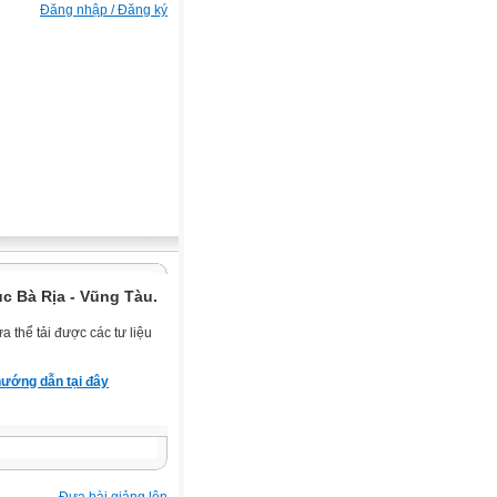
Đăng nhập / Đăng ký
c Bà Rịa - Vũng Tàu.
 thể tải được các tư liệu
ướng dẫn tại đây