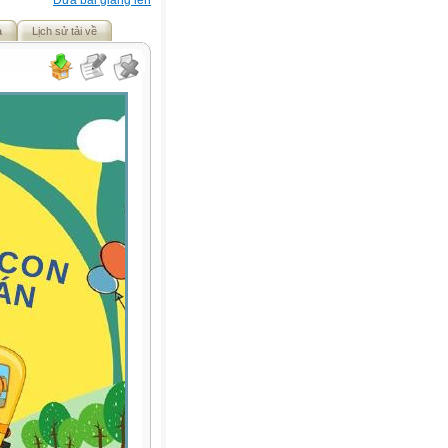
Đưa bài giảng lên
ả
Lịch sử tải về