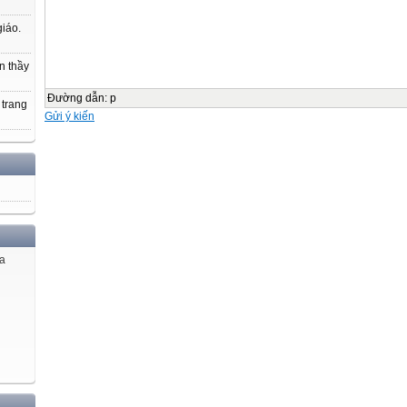
50 + 10 = ?
giáo.
A. 15
n thầy
B. 60
Đường dẫn
:
p
 trang
Gửi ý kiến
Phép cộng dạng 25 + 14
Chục Đơn vị
+
2
5
ủa
25
+
14
1
4