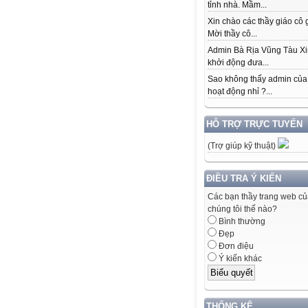
tỉnh nhà. Mầm...
Xin chào các thầy giáo cô 
Mời thầy cô...
Admin Bà Rịa Vũng Tàu Xi
khởi động đưa...
Sao không thấy admin của
hoạt động nhỉ ?...
HỖ TRỢ TRỰC TUYẾN
(Trợ giúp kỹ thuật)
ĐIỀU TRA Ý KIẾN
Các bạn thầy trang web c
chúng tôi thế nào?
Bình thường
Đẹp
Đơn điệu
Ý kiến khác
THỐNG KÊ