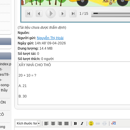
1
/
15
(
Tài liệu chưa được thẩm định
)
Nguồn:
Người gửi:
Nguyễn Thị Hoài
Ngày gửi:
14h:48' 09-04-2026
Dung lượng:
14.4 MB
Số lượt tải:
0
Số lượt thích:
0 người
index.php/using-
XÂY NHÀ CHO THỎ
t-
es/78-
20 + 10 = ?
o-
-song-
A. 21
 thầy
B. 30
CÒN
10 + 5 =
CÔ
A. 15
Kích thước font
rong
B. 60