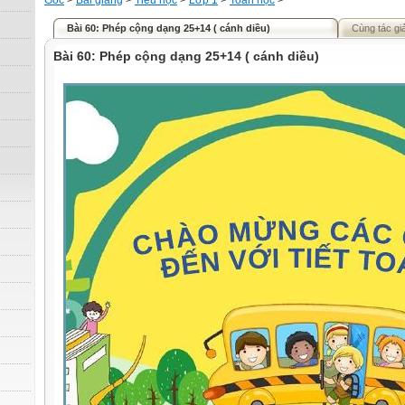
Gốc
>
Bài giảng
>
Tiểu học
>
Lớp 1
>
Toán học
>
Bài 60: Phép cộng dạng 25+14 ( cánh diều)
Cùng tác gi
Bài 60: Phép cộng dạng 25+14 ( cánh diều)