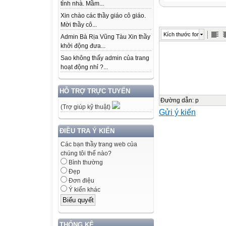
tỉnh nhà. Mầm...
Giai điệu của bài
Xin chào các thầy giáo cô giáo.
Mời thầy cô...
Kích thước font
Admin Bà Rịa Vũng Tàu Xin thầy
Dân ca Nam Bộ
khởi động đưa...
Đặt lời: Đỗ Minh
Sao không thấy admin của trang
hoạt động nhỉ ?...
Chủ đề 2: Giai 
Tiết 6
HỖ TRỢ TRỰC TUYẾN
- Ôn tập bài hát:
Đường dẫn
:
p
(Trợ giúp kỹ thuật)
Gửi ý kiến
- Nhạc cụ nhạc cụ
ĐIỀU TRA Ý KIẾN
Nội dung 1:
Các bạn thầy trang web của
Ôn tập bài hát: L
chúng tôi thế nào?
Bình thường
Đẹp
Ghép cùng nhạc 
Đơn điệu
Ý kiến khác
Dân ca Nam Bộ
Đặt lời: Đỗ Minh
THỐNG KÊ