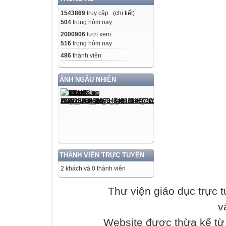
Vừa phải
1543869
truy cập (
chi tiết
)
504
trong hôm nay
Non
2000906
lượt xem
516
trong hôm nay
xưa.
486
thành viên
nước
ẢNH NGẪU NHIÊN
Gió
đỏ.
tình
mình đẹp tựa bà
THÀNH VIÊN TRỰC TUYẾN
lên,
2 khách và 0 thành viên
Gió
Thư viện giáo dục trực 
tang
v
Website được thừa kế t