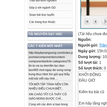
Trao đổi kinh nghiệm
Góp ý với ngành GD
Soạn bài trực tuyến
Các trang trực thuộc
(
Tài liệu chưa đ
TÀI NGUYÊN DẠY HỌC
Nguồn:
Người gửi:
Trần
CÁC Ý KIẾN MỚI NHẤT
Ngày gửi:
15h:0
http://daykynangsong.com/index.php/using-
Dung lượng:
10
joomla/components/content-
component/article-categories/78-
Số lượt tải:
1
tin-tu-va-su-kien/tin-tuc-dao-
Số lượt thích:
0
tao/465-mot-ngay-de-song-song-
KHỞI ĐỘNG
trung-thuc.html Xin gửi quý thầy
một bài viết này nhé....
ĐẦU GIỜ
TÔI MỚI TẬP TÀNH NÊN CÒN
NHIỀU ĐIỀU CHƯA BIẾT...
Kiểm tra bài cũ
XIN CHÀO TẤT CẢ THẦY CÔ
GIÁO MONG ĐƯỢC CHỈ...
Em hãy lắng nghe
Cùng với các đơn vị bạn trong