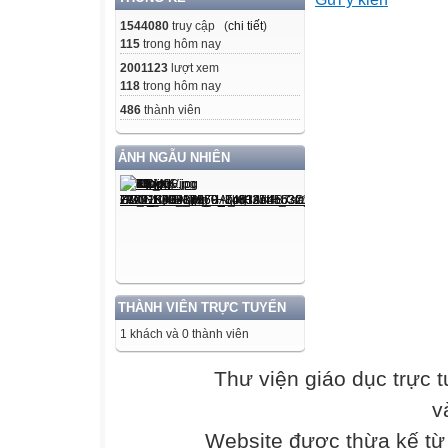
đời của Người.
Để tiếp tục đẩy 
1544080
truy cập (
chi tiết
)
115
trong hôm nay
làm theo tấm gư
2001123
lượt xem
bản Chính trị qu
118
trong hôm nay
5
486
thành viên
Chuyện thường 
ẢNH NGẪU NHIÊN
Khanh - Nguyên 
Cuốn sách được 
được tái bản tại
gần đây nhất là 
Thông qua lời k
Bác, Nhà báo Hồ
THÀNH VIÊN TRỰC TUYẾN
chuyện thường n
1 khách và 0 thành viên
giúp việc; Những
Ngoài giờ làm v
Thư viện giáo dục trực 
ngon lành. Mỗi 
v
giản dị, gần gũi 
phong quần chún
Website được thừa kế t