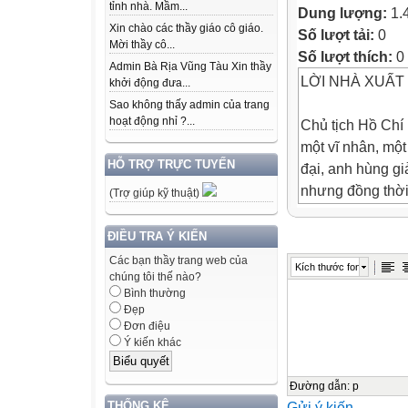
tỉnh nhà. Mầm...
Dung lượng:
1.
Xin chào các thầy giáo cô giáo.
Số lượt tải:
0
Mời thầy cô...
Số lượt thích:
0
Admin Bà Rịa Vũng Tàu Xin thầy
LỜI NHÀ XUẤT
khởi động đưa...
Sao không thấy admin của trang
hoạt động nhỉ ?...
Chủ tịch Hồ Chí
một vĩ nhân, một
HỖ TRỢ TRỰC TUYẾN
đại, anh hùng gi
nhưng đồng thời
(Trợ giúp kỹ thuật)
gũi, ai cũng có 
cách của Bác.
ĐIỀU TRA Ý KIẾN
Trong đời sống 
Các bạn thầy trang web của
Kích thước font
việc và tiếp khá
chúng tôi thế nào?
Bình thường
chuyện trò thân t
Đẹp
đồng bào các đị
Đơn điệu
nguyện vọng của
Ý kiến khác
cách rất tự nhiê
nhu cầu, một nếp
Đường dẫn
:
p
THỐNG KÊ
Gửi ý kiến