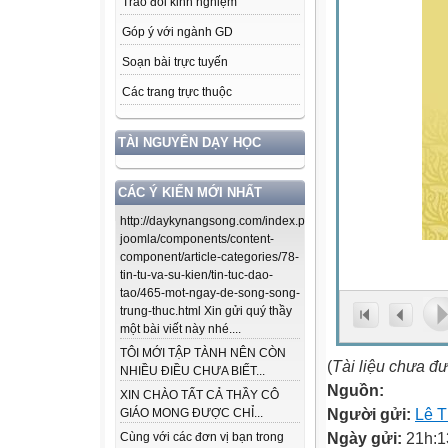
Trao đổi kinh nghiệm
Góp ý với ngành GD
Soạn bài trực tuyến
Các trang trực thuộc
TÀI NGUYÊN DẠY HỌC
CÁC Ý KIẾN MỚI NHẤT
http://daykynangsong.com/index.php/using-
joomla/components/content-
component/article-categories/78-
tin-tu-va-su-kien/tin-tuc-dao-
tao/465-mot-ngay-de-song-song-
trung-thuc.html Xin gửi quý thầy
một bài viết này nhé....
TÔI MỚI TẬP TÀNH NÊN CÒN
(
Tài liệu chưa đ
NHIỀU ĐIỀU CHƯA BIẾT...
Nguồn:
XIN CHÀO TẤT CẢ THẦY CÔ
Người gửi:
Lê T
GIÁO MONG ĐƯỢC CHỈ...
Ngày gửi:
21h:1
Cùng với các đơn vị bạn trong