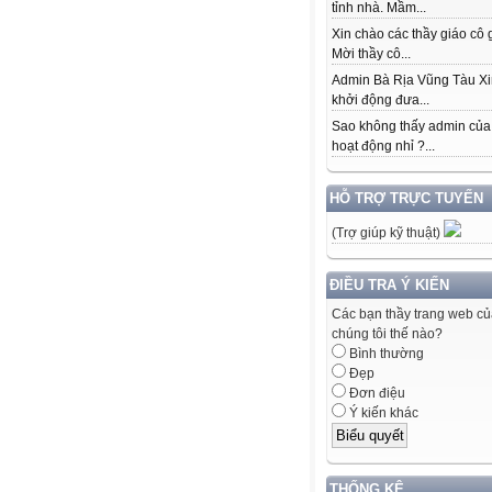
tỉnh nhà. Mầm...
Xin chào các thầy giáo cô 
Mời thầy cô...
Admin Bà Rịa Vũng Tàu Xi
khởi động đưa...
Sao không thấy admin của
hoạt động nhỉ ?...
HỖ TRỢ TRỰC TUYẾN
(Trợ giúp kỹ thuật)
ĐIỀU TRA Ý KIẾN
Các bạn thầy trang web c
chúng tôi thế nào?
Bình thường
Đẹp
Đơn điệu
Ý kiến khác
THỐNG KÊ