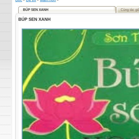
Gốc
>
Đề thi
>
Mầm non
>
BÚP SEN XANH
Cùng tác gi
BÚP SEN XANH