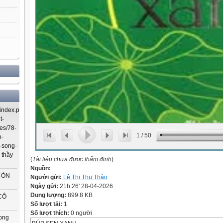
index.php/using-
t-
es/78-
1
/
50
o-
-song-
 thầy
(
Tài liệu chưa được thẩm định
)
Nguồn:
CÒN
Người gửi:
Lê Thị Thu Thảo
Ngày gửi:
21h:26' 28-04-2026
Dung lượng:
899.8 KB
CÔ
Số lượt tải:
1
Số lượt thích:
0 người
rong