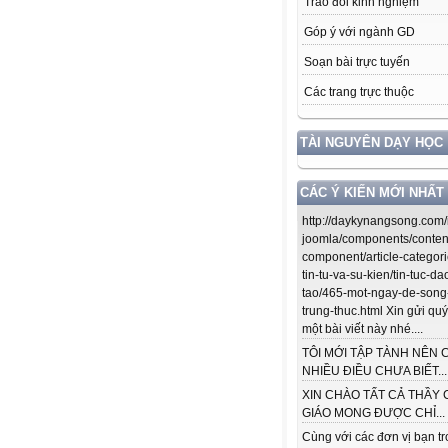
Trao đổi kinh nghiệm
Góp ý với ngành GD
Soạn bài trực tuyến
Các trang trực thuộc
TÀI NGUYÊN DẠY HỌC
CÁC Ý KIẾN MỚI NHẤT
http://daykynangsong.com/
joomla/components/conten
component/article-categori
tin-tu-va-su-kien/tin-tuc-da
tao/465-mot-ngay-de-song
trung-thuc.html Xin gửi quý
một bài viết này nhé....
TÔI MỚI TẬP TÀNH NÊN 
NHIỀU ĐIỀU CHƯA BIẾT...
XIN CHÀO TẤT CẢ THẦY 
GIÁO MONG ĐƯỢC CHỈ...
Cùng với các đơn vị bạn t