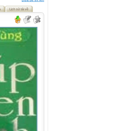
Đưa đề thi lên
ả
Lịch sử tải về