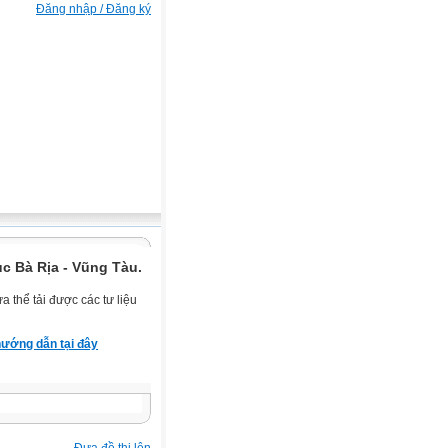
Đăng nhập / Đăng ký
c Bà Rịa - Vũng Tàu.
 thể tải được các tư liệu
ướng dẫn tại đây