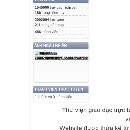
1545000
truy cập (
chi tiết
)
Chuyển tổng sa
186
trong hôm nay
ứng
2002094
lượt xem
211
trong hôm nay
486
thành viên
2+2 = 4
ẢNH NGẪU NHIÊN
2x2=
4
Chuyển tổng sa
ứng
2+2+2+2+2
THÀNH VIÊN TRỰC TUYẾN
= 10
1 khách và 0 thành viên
2 x 5 = 10
Thư viện giáo dục trực 
TRÒ CHƠI
v
ĐẾM CÁCH 2
Website được thừa kế t