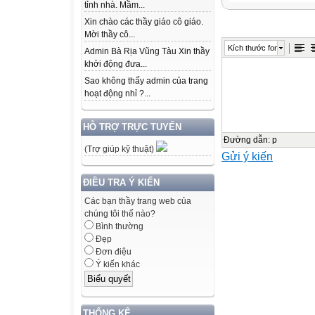
KHỞI ĐỘNG
tỉnh nhà. Mầm...
TRÒ CHƠI: N
Xin chào các thầy giáo cô giáo.
Mời thầy cô...
Kích thước font
Admin Bà Rịa Vũng Tàu Xin thầy
Chuyển phép nh
khởi động đưa...
cộng
Sao không thấy admin của trang
các số hạng bằ
hoạt động nhỉ ?...
2x3
HỖ TRỢ TRỰC TUYẾN
Đường dẫn
:
p
(Trợ giúp kỹ thuật)
Gửi ý kiến
2+2+2
ĐIỀU TRA Ý KIẾN
Chuyển phép nh
Các bạn thầy trang web của
cộng
chúng tôi thế nào?
các số hạng bằ
Bình thường
Đẹp
Đơn điệu
2 x 4
Ý kiến khác
2+2+2
+2
THỐNG KÊ