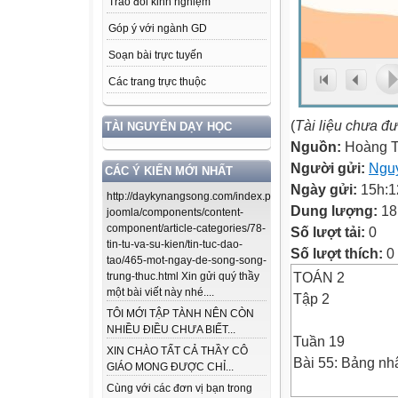
Trao đổi kinh nghiệm
Góp ý với ngành GD
Soạn bài trực tuyến
Các trang trực thuộc
(
Tài liệu chưa đ
TÀI NGUYÊN DẠY HỌC
Nguồn:
Hoàng T
Người gửi:
Nguy
CÁC Ý KIẾN MỚI NHẤT
Ngày gửi:
15h:1
http://daykynangsong.com/index.php/using-
Dung lượng:
18
joomla/components/content-
component/article-categories/78-
Số lượt tải:
0
tin-tu-va-su-kien/tin-tuc-dao-
Số lượt thích:
0
tao/465-mot-ngay-de-song-song-
TOÁN 2
trung-thuc.html Xin gửi quý thầy
một bài viết này nhé....
Tập 2
TÔI MỚI TẬP TÀNH NÊN CÒN
NHIỀU ĐIỀU CHƯA BIẾT...
Tuần 19
XIN CHÀO TẤT CẢ THẦY CÔ
Bài 55: Bảng nhâ
GIÁO MONG ĐƯỢC CHỈ...
Cùng với các đơn vị bạn trong