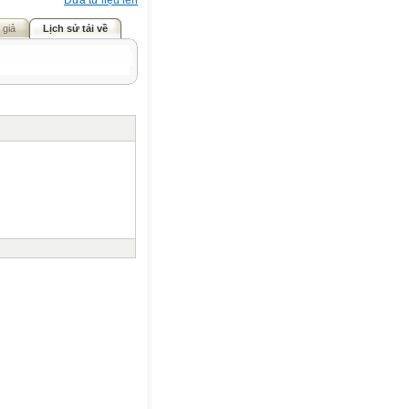
Đưa tư liệu lên
 giả
Lịch sử tải về