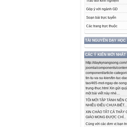
Trao đổi kinh nghiệm
Góp ý với ngành GD
Soạn bài trực tuyến
Các trang trực thuộc
TÀI NGUYÊN DẠY HỌC
CÁC Ý KIẾN MỚI NHẤT
http://daykynangsong.com/
joomla/components/conten
component/article-categori
tin-tu-va-su-kien/tin-tuc-da
tao/465-mot-ngay-de-song
trung-thuc.html Xin gửi quý
một bài viết này nhé....
TÔI MỚI TẬP TÀNH NÊN 
NHIỀU ĐIỀU CHƯA BIẾT...
XIN CHÀO TẤT CẢ THẦY 
GIÁO MONG ĐƯỢC CHỈ...
Cùng với các đơn vị bạn t