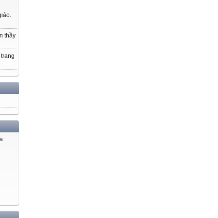
giáo.
n thầy
 trang
ủa