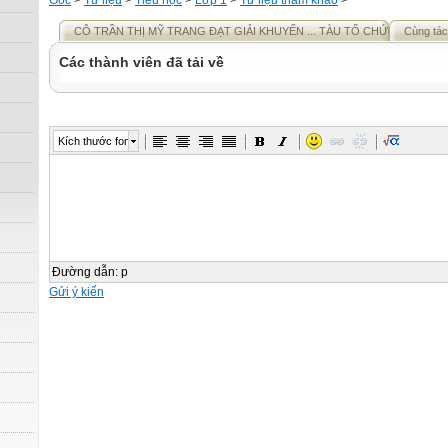
Gốc
>
Tư liệu
>
Tiểu học
>
Lớp 1
>
Tư liệu tham khảo
>
CÔ TRẦN THỊ MỸ TRANG ĐẠT GIẢI KHUYẾN ... TÀU TỔ CHỨC
Cùng tác
Các thành viên đã tải về
Kích thước font
Đường dẫn
:
p
Gửi ý kiến