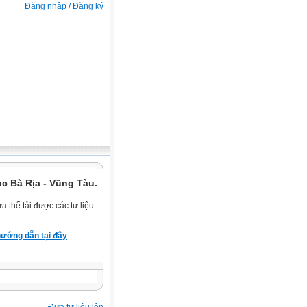
Đăng nhập / Đăng ký
c Bà Rịa - Vũng Tàu.
 thể tải được các tư liệu
ướng dẫn tại đây