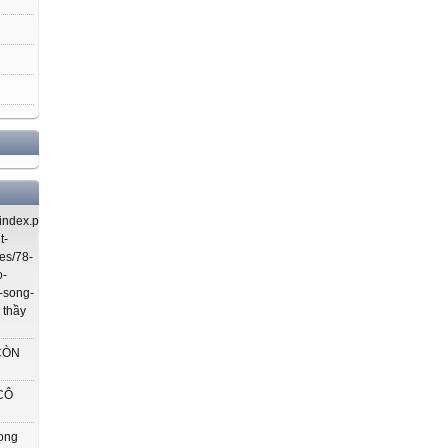
index.php/using-
t-
es/78-
o-
-song-
 thầy
CÒN
CÔ
rong