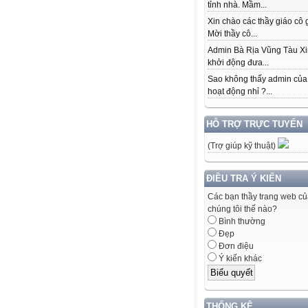
tỉnh nhà. Mầm...
Xin chào các thầy giáo cô 
Mời thầy cô...
Admin Bà Rịa Vũng Tàu Xi
khởi động đưa...
Sao không thấy admin của
hoạt động nhỉ ?...
HỖ TRỢ TRỰC TUYẾN
(Trợ giúp kỹ thuật)
ĐIỀU TRA Ý KIẾN
Các bạn thầy trang web c
chúng tôi thế nào?
Bình thường
Đẹp
Đơn điệu
Ý kiến khác
THỐNG KÊ