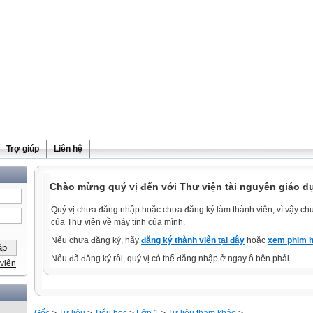
Trợ giúp
Liên hệ
Chào mừng quý vị đến với Thư viện tài nguyên giáo dụ
Quý vị chưa đăng nhập hoặc chưa đăng ký làm thành viên, vì vậy chưa
của Thư viện về máy tính của mình.
Nếu chưa đăng ký, hãy
đăng ký thành viên tại đây
hoặc
xem phim h
Nếu đã đăng ký rồi, quý vị có thể đăng nhập ở ngay ô bên phải.
viên