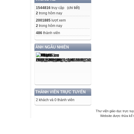
1544816
truy cập (
chi tiết
)
2
trong hôm nay
2001885
lượt xem
2
trong hôm nay
486
thành viên
ẢNH NGẪU NHIÊN
THÀNH VIÊN TRỰC TUYẾN
2 khách và 0 thành viên
Thư viện giáo dục trực tu
Website được thừa kế 