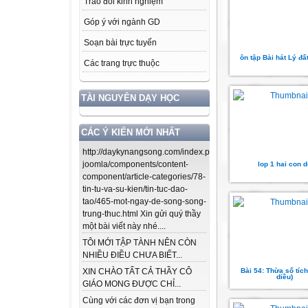
Trao đổi kinh nghiệm
Góp ý với ngành GD
Soạn bài trực tuyến
ôn tập Bài hát Lý đấ
Các trang trực thuộc
TÀI NGUYÊN DẠY HỌC
CÁC Ý KIẾN MỚI NHẤT
http://daykynangsong.com/index.php/using-
joomla/components/content-
lop 1 hai con 
component/article-categories/78-
tin-tu-va-su-kien/tin-tuc-dao-
tao/465-mot-ngay-de-song-song-
trung-thuc.html Xin gửi quý thầy
một bài viết này nhé....
TÔI MỚI TẬP TÀNH NÊN CÒN
NHIỀU ĐIỀU CHƯA BIẾT...
Bài 54: Thừa số tíc
XIN CHÀO TẤT CẢ THẦY CÔ
diều)
GIÁO MONG ĐƯỢC CHỈ...
Cùng với các đơn vị bạn trong