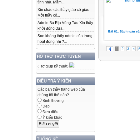
tỉnh nhà. Mầm...
Xin chào các thầy giáo cô giáo.
Mời thầy cô...
Admin Bà Rịa Vũng Tàu Xin thầy
khởi động đưa...
Bài 61: Sách toán cá
Sao không thấy admin của trang
hoạt động nhỉ ?...
1
2
3
4
HỖ TRỢ TRỰC TUYẾN
(Trợ giúp kỹ thuật)
ĐIỀU TRA Ý KIẾN
Các bạn thầy trang web của
chúng tôi thế nào?
Bình thường
Đẹp
Đơn điệu
Ý kiến khác
THỐNG KÊ